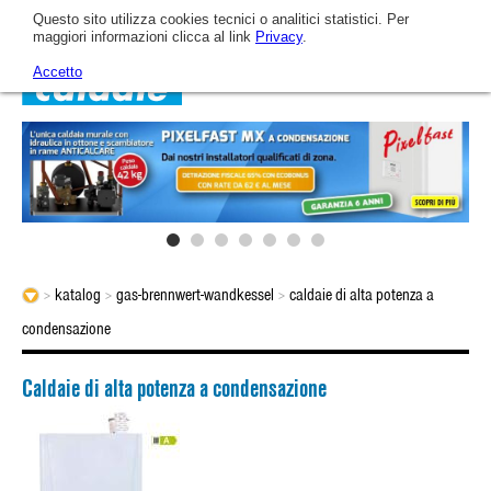
Questo sito utilizza cookies tecnici o analitici statistici. Per
maggiori informazioni clicca al link
Privacy
.
Accetto
Home
Unternehmnen
ARCA heute
Katalog
katalog
gas-brennwert-wandkessel
caldaie di alta potenza a
>
>
>
condensazione
Das Unternehmnen
Gas-Brennwert-Wandkessel
Videos
Caldaie di alta potenza a condensazione
Die technologische Entwicklung von AR.CA.
Gas-Brennwert-Wandkessel
News & Veranstaltungen
Unsere Mission
Gas-Brennwert-Wandkessel
Kundendienst