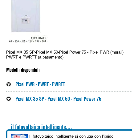
Holz- und Pelletkessel
Förderungen
Pelletöfen
Zugangsbereich für Fachfirmen
Warmluftgeneratoren
Vertriebspartner
Pixel MX 35 SP-Pixel MX 50-Pixel Power 75 - Pixel PWR (murali)
PWRT e PWRTT (a basamento)
Stahlkessel
Kontakt
Modelli disponibili
Klimasysteme
DE
Pixel PWR - PWRT - PWRTT
Sonnenkollektoren
IT
Pixel MX 35 SP - Pixel MX 50 - Pixel Power 75
Fußbodenheizung
UK
il fotovoltaico intelligente....
Boiler und Pufferspeicher
FR
Il fotovoltaico intelligente si coniuga con l’ibrido