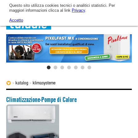
Questo sito utilizza cookies tecnici o analitici statistici. Per
maggiori informazioni clicca al link
Privacy
.
Accetto
Home
Unternehmnen
ARCA heute
Katalog
katalog
klimasysteme
>
>
Climatizzazione-Pompe di Calore
Das Unternehmnen
Gas-Brennwert-Wandkessel
Videos
Die technologische Entwicklung von AR.CA.
Gas-Brennwert-Wandkessel
News & Veranstaltungen
Unsere Mission
Gas-Brennwert-Wandkessel
Kundendienst