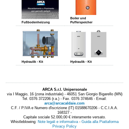
Boiler und
Fußbodenheizung
Pufferspeicher
Hydraulik - Kit
Hydraulik - Kit
ARCA S.r.l. Unipersonale
via I Maggio, 16 (zona industriale) - 46051 San Giorgio Bigarello (MN)
Tel. 0376 372206 (r.a.) - Fax. 0376 374646 - Email:
arca@arcacaldaie.com
C.F. / P.IVA e Numero d'iscrizione (IT) 01588670206 - C.C.I.A.A.
168327 -
Capitale sociale 52.000,00 € interamente versato.
Whistleblowing:
Note legali e informativa
-
Guida alla Piattaforma
Privacy Policy