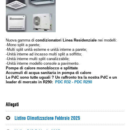
Holz- und Pelletkessel
Förderungen
Pelletöfen
Zugangsbereich für Fachfirmen
Nuova gamma di
condizionatori Linea Residenziale
nei modelli:
Warmluftgeneratoren
Vertriebspartner
-Mono split a parete;
-Multi split unità esterne e unità interne a parete;
-Unità interne ad incasso multi split a soffitto;
Stahlkessel
Kontakt
-Unità interne multi split canalizzabile;
-Unità interne modello console a pavimento.
Pompe di calore monoblocco e splittate
Klimasysteme
Accumuli di acqua sanitaria in pompa di calore
DE
Le PdC sono tutte uguali ? Un raffronto tra la nostra PdC e un
leader di mercato in R290:
PDC R32 - PDC R290
Sonnenkollektoren
IT
Allegati
Fußbodenheizung
UK
Listino Climatizzazione Febbraio 2025
Boiler und Pufferspeicher
FR