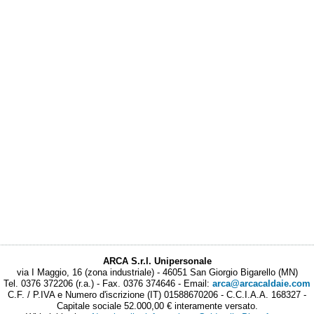
ARCA S.r.l. Unipersonale
via I Maggio, 16 (zona industriale) - 46051 San Giorgio Bigarello (MN)
Tel. 0376 372206 (r.a.) - Fax. 0376 374646 - Email:
arca@arcacaldaie.com
C.F. / P.IVA e Numero d'iscrizione (IT) 01588670206 - C.C.I.A.A. 168327 -
Capitale sociale 52.000,00 € interamente versato.