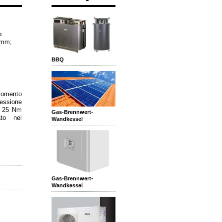
o.
 mm;
BBQ
momento
nessione
 25 Nm
Gas-Brennwert-
ato nel
Wandkessel
Gas-Brennwert-
Wandkessel