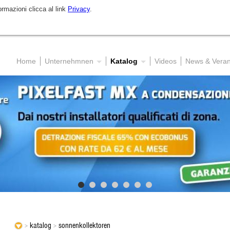
formazioni clicca al link
Privacy
.
DE
Zugangsbereich f
Home
Unternehmnen
Katalog
Videos
News & Veran
katalog
sonnenkollektoren
>
>