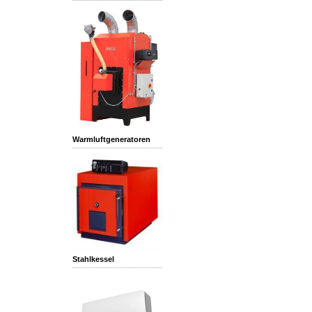
Warmluftgeneratoren
Stahlkessel