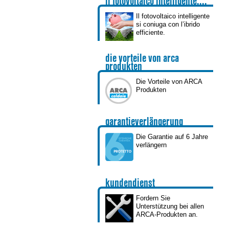
il fotovoltaico intelligente....
Il fotovoltaico intelligente
si coniuga con l’ibrido
efficiente.
die vorteile von arca
produkten
Die Vorteile von ARCA
Produkten
garantieverlängerung
Die Garantie auf 6 Jahre
verlängern
kundendienst
Fordern Sie
Unterstützung bei allen
ARCA-Produkten an.