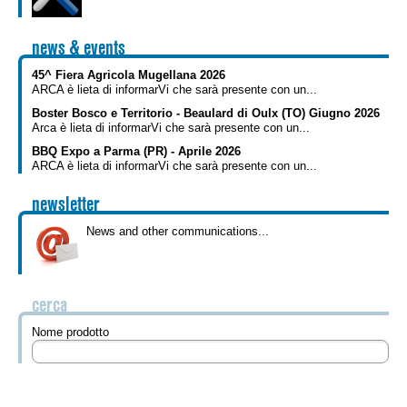
Hydraulic kits
RO
news & events
Hydraulic kits
SK
45^ Fiera Agricola Mugellana 2026
ARCA è lieta di informarVi che sarà presente con un...
Boster Bosco e Territorio - Beaulard di Oulx (TO) Giugno 2026
ES
Arca è lieta di informarVi che sarà presente con un...
BBQ Expo a Parma (PR) - Aprile 2026
ARCA è lieta di informarVi che sarà presente con un...
DE
newsletter
News and other communications...
cerca
Nome prodotto