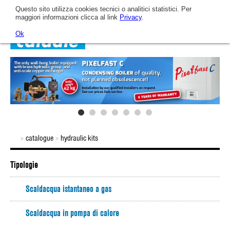
Questo sito utilizza cookies tecnici o analitici statistici. Per
maggiori informazioni clicca al link
Privacy
.
Ok
Home
Company
Arca today
Catalogue
catalogue
hydraulic kits
>
>
Tipologie
Company
Photovoltaic
Video
Scaldacqua istantaneo a gas
AR.CA.'s technological evolution path.
Wall-mounted gas boilers
News & Events
Scaldacqua in pompa di calore
The company mission
Hybrid systems
Assistance