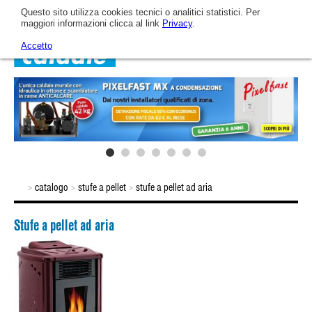
Questo sito utilizza cookies tecnici o analitici statistici. Per
maggiori informazioni clicca al link
Privacy
.
Accetto
Home
Azienda
Arca oggi
Catalogo
catalogo
stufe a pellet
stufe a pellet ad aria
>
>
>
Stufe a pellet ad aria
L'Azienda
Fotovoltaico
Video
L'evoluzione tecnologica
Caldaie a gas murali
News & Eventi
La mission aziendale
Sistemi Ibridi
Assistenza